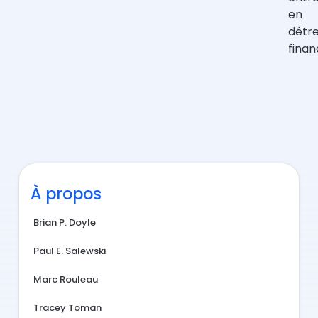
en
détr
finan
À propos
Brian P. Doyle
Paul E. Salewski
Marc Rouleau
Tracey Toman