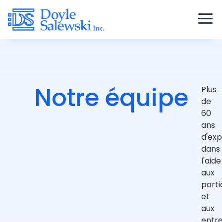
Notre équipe
Plus
de
60
ans
d'ex
dans
l'aide
aux
parti
et
aux
entre