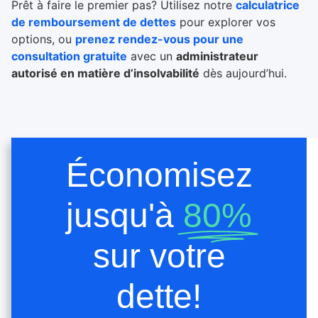
Prêt à faire le premier pas? Utilisez notre
calculatrice
de remboursement de dettes
pour explorer vos
options, ou
prenez rendez-vous pour une
consultation gratuite
avec un
administrateur
autorisé en matière d’insolvabilité
dès aujourd’hui.
Économisez
jusqu'à
80%
sur votre
dette!